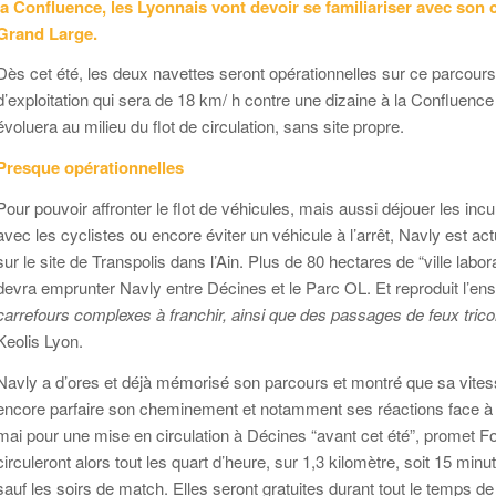
la Confluence, les Lyonnais vont devoir se familiariser avec son 
Grand Large.
Dès cet été, les deux navettes seront opérationnelles sur ce parcours
d’exploitation qui sera de 18 km/ h contre une dizaine à la Confluence 
évoluera au milieu du flot de circulation, sans site propre.
Presque opérationnelles
Pour pouvoir affronter le flot de véhicules, mais aussi déjouer les i
avec les cyclistes ou encore éviter un véhicule à l’arrêt, Navly est a
sur le site de Transpolis dans l’Ain. Plus de 80 hectares de “ville labo
devra emprunter Navly entre Décines et le Parc OL. Et reproduit l’en
carrefours complexes à franchir, ainsi que des passages de feux trico
Keolis Lyon.
Navly a d’ores et déjà mémorisé son parcours et montré que sa vitesse d
encore parfaire son cheminement et notamment ses réactions face à d
mai pour une mise en circulation à Décines “avant cet été”, promet F
circuleront alors tout les quart d’heure, sur 1,3 kilomètre, soit 15 mi
sauf les soirs de match. Elles seront gratuites durant tout le temps de 