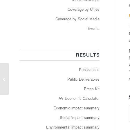
Coverage by Cities
Coverage by Social Media
Events
RESULTS
Publications
Rhône Dès cet été, des
navettes sans chauffeur
Public Deliverables
à Décines!
Press Kit
AV Economic Calculator
Economic impact summary
Social impact summary
Environmental impact summary