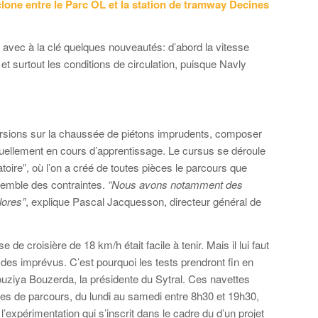
clone entre le Parc OL et la station de tramway Decines
 avec à la clé quelques nouveautés: d’abord la vitesse
et surtout les conditions de circulation, puisque Navly
ncursions sur la chaussée de piétons imprudents, composer
ctuellement en cours d’apprentissage. Le cursus se déroule
ratoire”, où l’on a créé de toutes pièces le parcours que
semble des contraintes.
“Nous avons notamment des
lores”
, explique Pascal Jacquesson, directeur général de
e croisière de 18 km/h était facile à tenir. Mais il lui faut
es imprévus. C’est pourquoi les tests prendront fin en
ouziya Bouzerda, la présidente du Sytral. Ces navettes
nutes de parcours, du lundi au samedi entre 8h30 et 19h30,
l’expérimentation qui s’inscrit dans le cadre du d’un projet