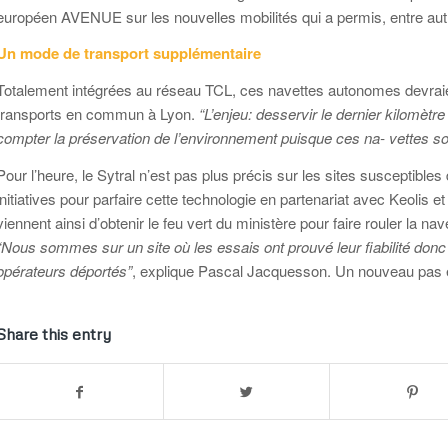
européen AVENUE sur les nouvelles mobilités qui a permis, entre aut
Un mode de transport supplémentaire
Totalement intégrées au réseau TCL, ces navettes autonomes devraien
transports en commun à Lyon.
“L’enjeu: desservir le dernier kilomètr
compter la préservation de l’environnement puisque ces na- vettes so
Pour l’heure, le Sytral n’est pas plus précis sur les sites susceptibles
initiatives pour parfaire cette technologie en partenariat avec Keolis 
viennent ainsi d’obtenir le feu vert du ministère pour faire rouler la 
“Nous sommes sur un site où les essais ont prouvé leur fiabilité donc
opérateurs déportés”
, explique Pascal Jacquesson. Un nouveau pas 
Share this entry