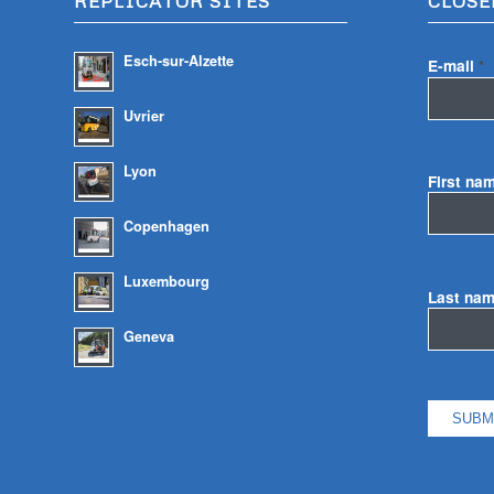
REPLICATOR SITES
CLOSE
Esch-sur-Alzette
E-mail
*
Uvrier
Lyon
First na
Copenhagen
Luxembourg
Last na
Geneva