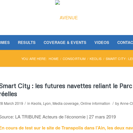
OMES
RESULTS
COVERAGE & EVENTS
VIDEOS
CONTAC
YOU ARE HERE:
HOME
/
CONSORTIUM
/
KEOLIS
/
SMART CITY : L
Smart City : les futures navettes reliant le Pa
réelles
/
/
28 March 2019
in
Keolis
,
Lyon
,
Media coverage
,
Online information
by
Anne-Ch
Source: LA TRIBUNE Acteurs de l’économie | 27 mars 2019
En cours de test sur le site de Transpolis dans l’Ain, les deux na