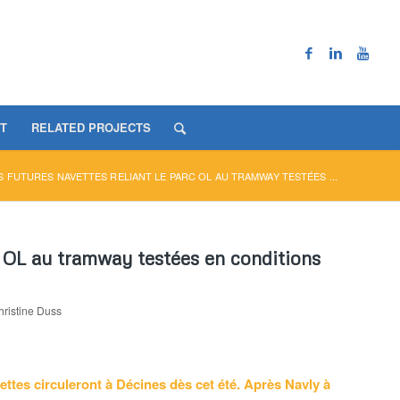
T
RELATED PROJECTS
ES FUTURES NAVETTES RELIANT LE PARC OL AU TRAMWAY TESTÉES ...
rc OL au tramway testées en conditions
ristine Duss
vettes circuleront à Décines dès cet été. Après Navly à