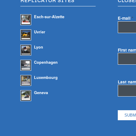
REPLICATOR SITES
CLOSE
Esch-sur-Alzette
E-mail
*
Uvrier
Lyon
First na
Copenhagen
Luxembourg
Last na
Geneva