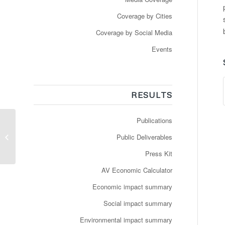
Coverage by Cities
Coverage by Social Media
Events
RESULTS
Publications
Deux navettes
autonomes TCL en
Public Deliverables
essai sur le site de
Transpolis
Press Kit
AV Economic Calculator
Economic impact summary
Social impact summary
Environmental impact summary