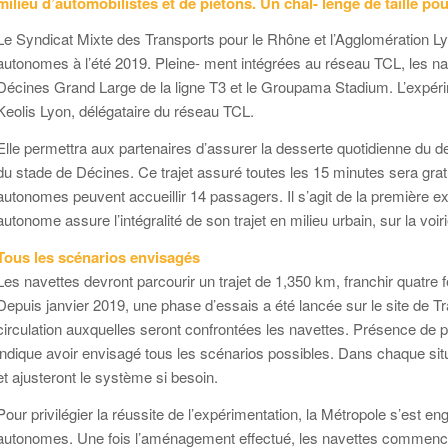
milieu d’automobilistes et de piétons. Un chal- lenge de taille po
Le Syndicat Mixte des Transports pour le Rhône et l’Agglomération 
autonomes à l’été 2019. Pleine- ment intégrées au réseau TCL, les nave
Décines Grand Large de la ligne T3 et le Groupama Stadium. L’expér
Keolis Lyon, délégataire du réseau TCL.
Elle permettra aux partenaires d’assurer la desserte quotidienne du d
du stade de Décines. Ce trajet assuré toutes les 15 minutes sera gratu
autonomes peuvent accueillir 14 passagers. Il s’agit de la première e
autonome assure l’intégralité de son trajet en milieu urbain, sur la voiri
Tous les scénarios envisagés
Les navettes devront parcourir un trajet de 1,350 km, franchir quatre fe
Depuis janvier 2019, une phase d’essais a été lancée sur le site de T
circulation auxquelles seront confrontées les navettes. Présence de 
indique avoir envisagé tous les scénarios possibles. Dans chaque situa
et ajusteront le système si besoin.
Pour privilégier la réussite de l’expérimentation, la Métropole s’est en
autonomes. Une fois l’aménagement effectué, les navettes commencero