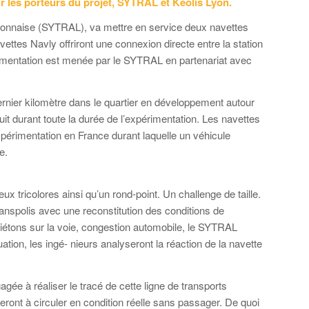
ur les porteurs du projet, SYTRAL et Keolis Lyon.
Lyonnaise (SYTRAL), va mettre en service deux navettes
ttes Navly offriront une connexion directe entre la station
imentation est menée par le SYTRAL en partenariat avec
ernier kilomètre dans le quartier en développement autour
it durant toute la durée de l’expérimentation. Les navettes
xpérimentation en France durant laquelle un véhicule
e.
ux tricolores ainsi qu’un rond-point. Un challenge de taille.
ranspolis avec une reconstitution des conditions de
piétons sur la voie, congestion automobile, le SYTRAL
tion, les ingé- nieurs analyseront la réaction de la navette
gagée à réaliser le tracé de cette ligne de transports
nt à circuler en condition réelle sans passager. De quoi