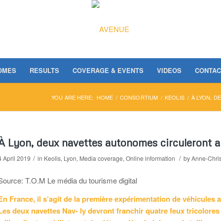
OMES
RESULTS
COVERAGE & EVENTS
VIDEOS
CONTAC
YOU ARE HERE:
HOME
/
CONSORTIUM
/
KEOLIS
/
À LYON, D
À Lyon, deux navettes autonomes circuleront a
/
/
4 April 2019
in
Keolis
,
Lyon
,
Media coverage
,
Online information
by
Anne-Chris
Source: T.O.M Le média du tourisme digital
En France, il s’agit de la première expérimentation de véhicules 
Les deux navettes Nav- ly devront franchir quatre feux tricolores