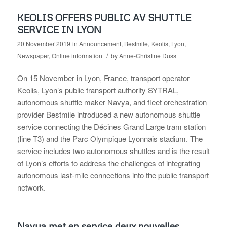
KEOLIS OFFERS PUBLIC AV SHUTTLE
SERVICE IN LYON
20 November 2019
in
Announcement
,
Bestmile
,
Keolis
,
Lyon
,
/
Newspaper
,
Online information
by
Anne-Christine Duss
On 15 November in Lyon, France, transport operator
Keolis, Lyon’s public transport authority SYTRAL,
autonomous shuttle maker Navya, and fleet orchestration
provider Bestmile introduced a new autonomous shuttle
service connecting the Décines Grand Large tram station
(line T3) and the Parc Olympique Lyonnais stadium. The
service includes two autonomous shuttles and is the result
of Lyon’s efforts to address the challenges of integrating
autonomous last-mile connections into the public transport
network.
Navya met en service deux nouvelles