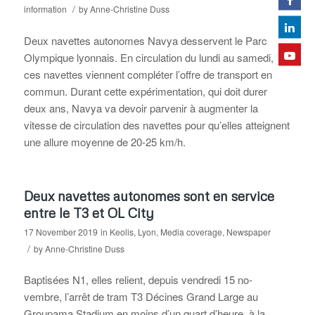
/
information
by
Anne-Christine Duss
Deux navettes autonomes Navya desservent le Parc
Olympique lyonnais. En circulation du lundi au samedi,
ces navettes viennent compléter l’offre de transport en
commun. Durant cette expérimentation, qui doit durer
deux ans, Navya va devoir parvenir à augmenter la
vitesse de circulation des navettes pour qu’elles atteignent
une allure moyenne de 20-25 km/h.
Deux navettes autonomes sont en service
entre le T3 et OL City
17 November 2019
in
Keolis
,
Lyon
,
Media coverage
,
Newspaper
/
by
Anne-Christine Duss
Baptisées N1, elles relient, depuis vendredi 15 no-
vembre, l’arrêt de tram T3 Décines Grand Large au
Groupama Stadium en moins d’un quart d’heure, à la