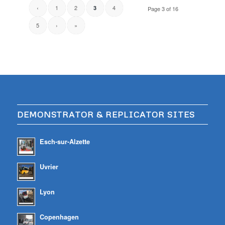
‹
1
2
4
3
Page 3 of 16
5
›
»
DEMONSTRATOR & REPLICATOR SITES
Esch-sur-Alzette
Uvrier
Lyon
Copenhagen