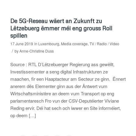
De 5G-Reseau wäert an Zukunft zu
Lëtzebuerg ëmmer méi eng grouss Roll
spillen
17 June 2019
in
Luxembourg
,
Media coverage
,
TV / Radio / Video
/
by
Anne-Christine Duss
Source : RTL D’Lëtzebuerger Regierung ass gewëllt,
Investissementer a seng digital Infrastrukturen ze
maachen, fir een Haaptacteur am Secteur ze ginn. Ënnert
anerem dës Elementer ginn aus der Äntwert vum
Wirtschaftsministère an deem vum Transport op eng
parlamentaresch Fro vun der CSV-Deputéierter Viviane
Reding ervir. Déi hat sech och iwwer en Site informéiert,
op deem […]