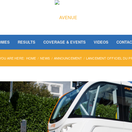
OMES
RESULTS
COVERAGE & EVENTS
VIDEOS
CONTAC
YOU ARE HERE:
HOME
/
NEWS
/
ANNOUNCEMENT
/
LANCEMENT OFFICIEL DU P