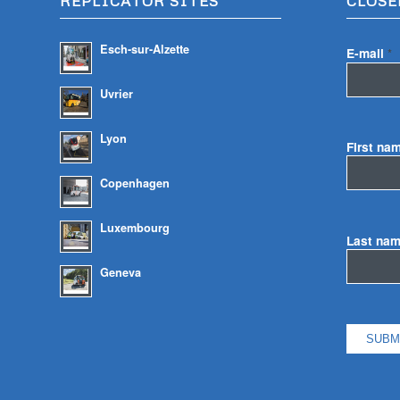
REPLICATOR SITES
CLOSE
Esch-sur-Alzette
E-mail
*
Uvrier
Lyon
First na
Copenhagen
Luxembourg
Last na
Geneva