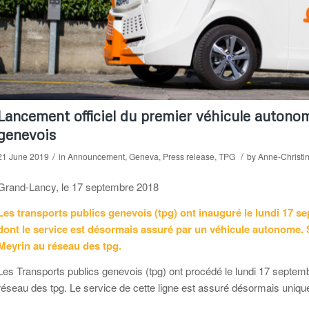
Lancement officiel du premier véhicule autonom
genevois
/
/
21 June 2019
in
Announcement
,
Geneva
,
Press release
,
TPG
by
Anne-Christi
Grand-Lancy, le 17 septembre 2018
Les transports publics genevois (tpg) ont inauguré le lundi 17 se
dont le service est désormais assuré par un véhicule autonome. S
Meyrin au réseau des tpg.
Les Transports publics genevois (tpg) ont procédé le lundi 17 septembr
réseau des tpg. Le service de cette ligne est assuré désormais uniq