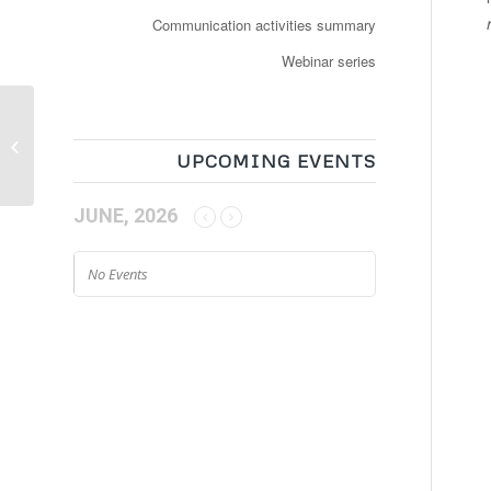
Communication activities summary
Webinar series
Des navettes
autonomes en
circulation à Lyon, Paris
UPCOMING EVENTS
et prochainement à
l’Apple...
JUNE, 2026
No Events