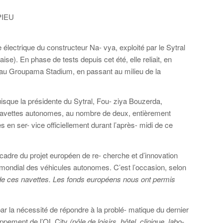
PIEU
 électrique du constructeur Na- vya, exploité par le Sytral
se). En phase de tests depuis cet été, elle reliait, en
e au Groupama Stadium, en passant au milieu de la
isque la présidente du Sytral, Fou- ziya Bouzerda,
navettes autonomes, au nombre de deux, entièrement
 en ser- vice officiellement durant l’après- midi de ce
 cadre du projet européen de re- cherche et d’innovation
r mondial des véhicules autonomes. C’est l’occasion, selon
et de ces navettes. Les fonds européens nous ont permis
 par la nécessité de répondre à la problé- matique du dernier
oppement de l’OL City
(pôle de loisirs, hôtel, clinique, labo-