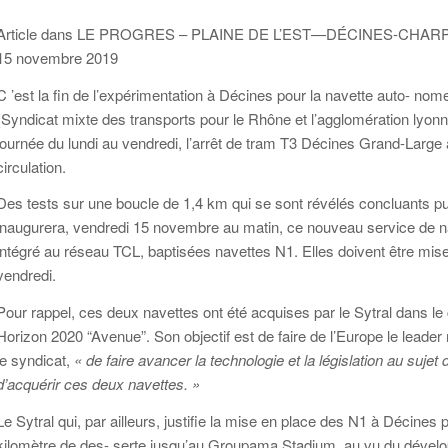
Article dans LE PROGRES – PLAINE DE L’EST—DÉCINES-CHAR
15 novembre 2019
C ’est la fin de l’expérimentation à Décines pour la navette auto- nome
(Syndicat mixte des transports pour le Rhône et l’agglomération lyonnai
journée du lundi au vendredi, l’arrêt de tram T3 Décines Grand-Larg
circulation.
Des tests sur une boucle de 1,4 km qui se sont révélés concluants pu
inaugurera, vendredi 15 novembre au matin, ce nouveau service de 
intégré au réseau TCL, baptisées navettes N1. Elles doivent être mises
vendredi.
Pour rappel, ces deux navettes ont été acquises par le Sytral dans le
Horizon 2020 “Avenue”. Son objectif est de faire de l’Europe le leade
le syndicat,
« de faire avancer la technologie et la législation au suj
d’acquérir ces deux navettes. »
Le Sytral qui, par ailleurs, justifie la mise en place des N1 à Décines
kilomètre de des- serte jusqu’au Groupama Stadium, au vu du dével