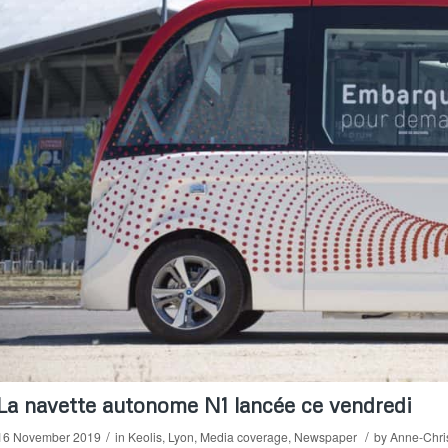
La navette autonome N1 lancée ce vendredi
/
/
16 November 2019
in
Keolis
,
Lyon
,
Media coverage
,
Newspaper
by
Anne-Chri