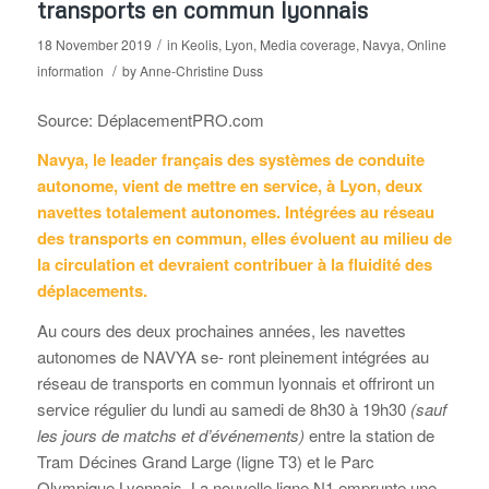
transports en commun lyonnais
/
18 November 2019
in
Keolis
,
Lyon
,
Media coverage
,
Navya
,
Online
/
information
by
Anne-Christine Duss
Source: DéplacementPRO.com
Navya, le leader français des systèmes de conduite
autonome, vient de mettre en service, à Lyon, deux
navettes totalement autonomes. Intégrées au réseau
des transports en commun, elles évoluent au milieu de
la circulation et devraient contribuer à la fluidité des
déplacements.
Au cours des deux prochaines années, les navettes
autonomes de NAVYA se- ront pleinement intégrées au
réseau de transports en commun lyonnais et offriront un
service régulier du lundi au samedi de 8h30 à 19h30
(sauf
les jours de matchs et d’événements)
entre la station de
Tram Décines Grand Large (ligne T3) et le Parc
Olympique Lyonnais. La nouvelle ligne N1 emprunte une