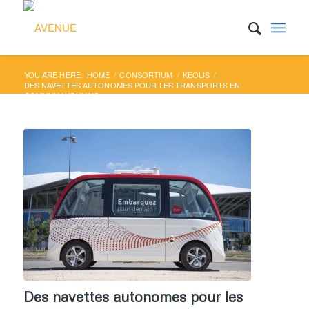
YOU ARE HERE:
HOME
/
CONSORTIUM
/
KEOLIS
/
DES NAVETTES AUTONOMES POUR LES TRANSPORTS EN
COMMUN LYONNAIS
Des navettes autonomes pour les