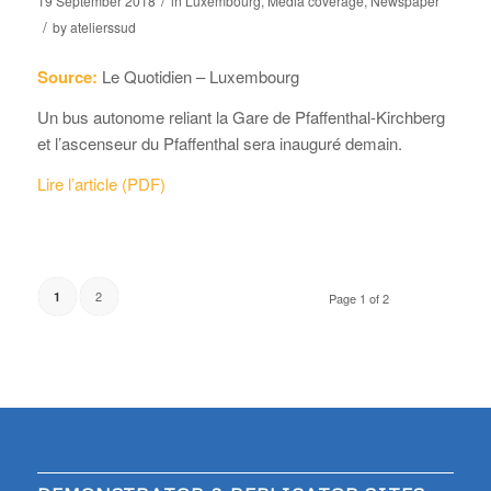
/
19 September 2018
in
Luxembourg
,
Media coverage
,
Newspaper
/
by
atelierssud
Source:
Le Quotidien – Luxembourg
Un bus autonome reliant la Gare de Pfaffenthal-Kirchberg
et l’ascenseur du Pfaffenthal sera inauguré demain.
Lire l’article (PDF)
2
1
Page 1 of 2