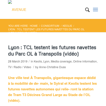
YOU ARE HERE:
HOME
/
CONSORTIUM
/
KEOLIS
/
LYON : TCL TESTENT LES FUTURES NAVETTES DU PARC OL
À TRANSPOLIS (VIDÉO...
Lyon : TCL testent les futures navettes
du Parc OL à Transpolis (vidéo)
/
28 March 2019
in
Keolis
,
Lyon
,
Media coverage
,
Online information
,
/
TV / Radio / Video
by
Anne-Christine Duss
Une ville test À Transpolis, gigantesque espace dédié
à la mobilité de de- main, le Sytral et Keolis testent les
futures navettes autonomes qui relie- ront la station
de Tram T3 Décines Grand Large au Stade de l’OL
(vidéo).