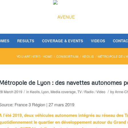
OMES
RESULTS
COVERAGE & EVENTS
VIDEOS
CONTAC
YOU ARE HERE:
HOME
/
CONSORTIUM
/
KEOLIS
/
MÉTROPOLE DE LY
Métropole de Lyon : des navettes autonomes p
/
/
28 March 2019
in
Keolis
,
Lyon
,
Media coverage
,
TV / Radio / Video
by
Anne-Ch
Source: France 3 Région | 27 mars 2019
A l’été 2019, deux véhicules autonomes intégrés au réseau des
quotidiennement le quartier en développement autour du Grand s