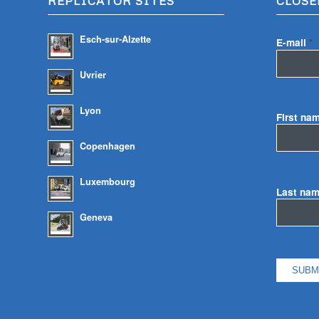
REPLICATOR SITES
CLOSE
Esch-sur-Alzette
E-mail
*
Uvrier
Lyon
First na
Copenhagen
Luxembourg
Last na
Geneva