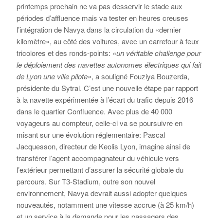
printemps prochain ne va pas desservir le stade aux
périodes d’affluence mais va tester en heures creuses
l’intégration de Navya dans la circulation du «dernier
kilomètre», au côté des voitures, avec un carrefour à feux
tricolores et des ronds-points:
«un véritable challenge pour
le déploiement des navettes autonomes électriques qui fait
de Lyon une ville pilote»
, a souligné Fouziya Bouzerda,
présidente du Sytral. C’est une nouvelle étape par rapport
à la navette expérimentée à l’écart du trafic depuis 2016
dans le quartier Confluence. Avec plus de 40 000
voyageurs au compteur, celle-ci va se poursuivre en
misant sur une évolution réglementaire: Pascal
Jacquesson, directeur de Keolis Lyon, imagine ainsi de
transférer l’agent accompagnateur du véhicule vers
l’extérieur permettant d’assurer la sécurité globale du
parcours. Sur T3-Stadium, outre son nouvel
environnement, Navya devrait aussi adopter quelques
nouveautés, notamment une vitesse accrue (à 25 km/h)
et un service à la demande pour les passagers des