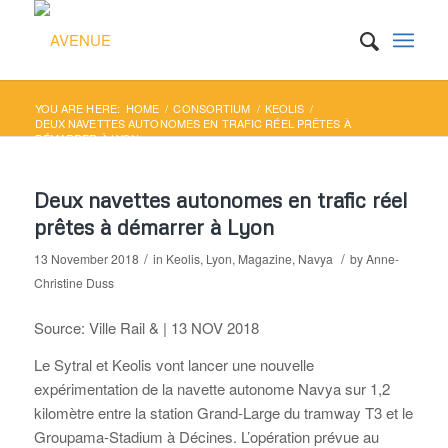
YOU ARE HERE:
HOME
/
CONSORTIUM
/
KEOLIS
/
DEUX NAVETTES AUTONOMES EN TRAFIC RÉEL PRÊTES À
DÉMARRER À LYON
Deux navettes autonomes en trafic réel
prêtes à démarrer à Lyon
/
/
13 November 2018
in
Keolis
,
Lyon
,
Magazine
,
Navya
by
Anne-
Christine Duss
Source: Ville Rail & | 13 NOV 2018
Le Sytral et Keolis vont lancer une nouvelle
expérimentation de la navette autonome Navya sur 1,2
kilomètre entre la station Grand-Large du tramway T3 et le
Groupama-Stadium à Décines. L’opération prévue au