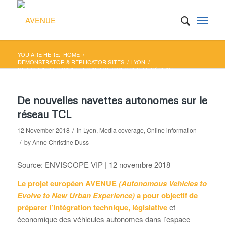
YOU ARE HERE:
HOME
/
DEMONSTRATOR & REPLICATOR SITES
/
LYON
/
DE NOUVELLES NAVETTES AUTONOMES SUR LE RÉSEAU
TCL
De nouvelles navettes autonomes sur le
réseau TCL
/
12 November 2018
in
Lyon
,
Media coverage
,
Online information
/
by
Anne-Christine Duss
Source: ENVISCOPE VIP | 12 novembre 2018
Le projet européen AVENUE
(Autonomous Vehicles to
Evolve to New Urban Experience)
a pour objectif de
préparer l’intégration technique, législative
et
économique des véhicules autonomes dans l’espace