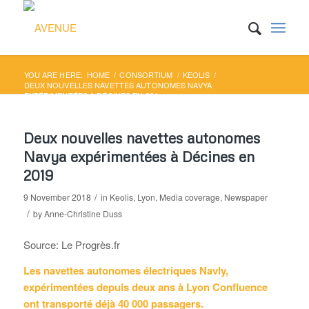
YOU ARE HERE:
HOME
/
CONSORTIUM
/
KEOLIS
/
DEUX NOUVELLES NAVETTES AUTONOMES NAVYA
EXPÉRIMENTÉES À DÉCINES EN 201...
Deux nouvelles navettes autonomes
Navya expérimentées à Décines en
2019
/
9 November 2018
in
Keolis
,
Lyon
,
Media coverage
,
Newspaper
/
by
Anne-Christine Duss
Source: Le Progrès.fr
Les navettes autonomes électriques Navly,
expérimentées depuis deux ans à Lyon Confluence
ont transporté déjà 40 000 passagers.