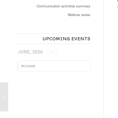
Communication activities summary
Webinar series
UPCOMING EVENTS
JUNE, 2026
No Events
Smart City : les futures
navettes reliant le Parc
OL au tramway testées
en...