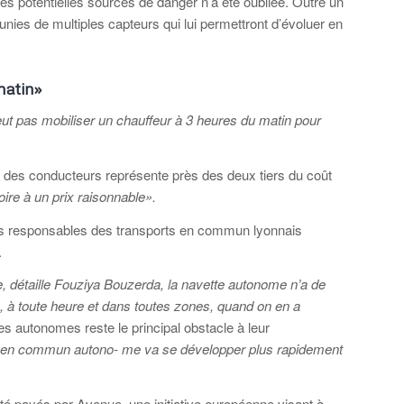
es potentielles sources de danger n’a été oubliée. Outre un
nies de multiples capteurs qui lui permettront d’évoluer en
matin»
t pas mobiliser un chauffeur à 3 heures du matin pour
e des conducteurs représente près des deux tiers du coût
oire à un prix raisonnable».
 les responsables des transports en commun lyonnais
.
re, détaille Fouziya Bouzerda, la navette autonome n’a de
, à toute heure et dans toutes zones, quand on en a
es autonomes reste le principal obstacle à leur
t en commun autono- me va se développer plus rapidement
té payés par Avenue, une initiative européenne visant à