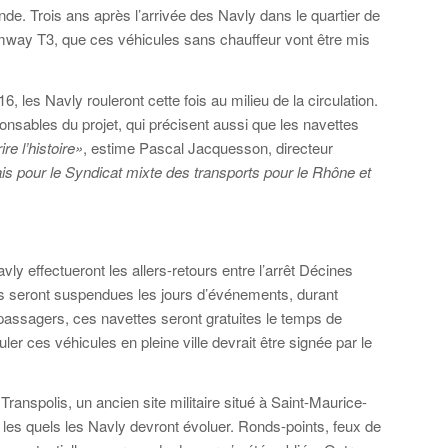
de. Trois ans après l’arrivée des Navly dans le quartier de
mway T3, que ces véhicules sans chauffeur vont être mis
, les Navly rouleront cette fois au milieu de la circulation.
onsables du projet, qui précisent aussi que les navettes
re l’histoire»
, estime Pascal Jacquesson, directeur
is pour le Syndicat mixte des transports pour le Rhône et
y effectueront les allers-retours entre l’arrêt Décines
es seront suspendues les jours d’événements, durant
 passagers, ces navettes seront gratuites le temps de
rculer ces véhicules en pleine ville devrait être signée par le
Transpolis, un ancien site militaire situé à Saint-Maurice-
es quels les Navly devront évoluer. Ronds-points, feux de