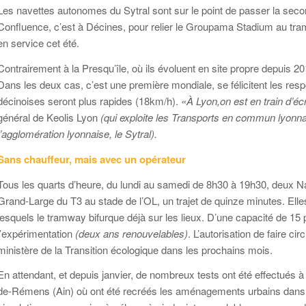
Les navettes autonomes du Sytral sont sur le point de passer la secon
Confluence, c’est à Décines, pour relier le Groupama Stadium au tra
en service cet été.
Contrairement à la Presqu’île, où ils évoluent en site propre depuis 2016
Dans les deux cas, c’est une première mondiale, se félicitent les resp
décinoises seront plus rapides (18km/h).
«À Lyon,on est en train d’écri
général de Keolis Lyon
(qui exploite les Transports en commun lyonna
l’agglomération lyonnaise, le Sytral).
Sans chauffeur, mais avec un opérateur
Tous les quarts d’heure, du lundi au samedi de 8h30 à 19h30, deux Navl
Grand-Large du T3 au stade de l’OL, un trajet de quinze minutes. Ell
lesquels le tramway bifurque déjà sur les lieux. D’une capacité de 15
l’expérimentation
(deux ans renouvelables)
. L’autorisation de faire ci
ministère de la Transition écologique dans les prochains mois.
En attendant, et depuis janvier, de nombreux tests ont été effectués à 
de-Rémens (Ain) où ont été recréés les aménagements urbains dans l