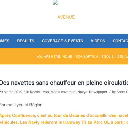
OMES
RESULTS
COVERAGE & EVENTS
VIDEOS
CONTAC
YOU ARE HERE:
HOME
/
CONSORTIUM
/
KEOLIS
/
DES N
Des navettes sans chauffeur en pleine circulat
/
/
29 March 2019
in
Keolis
,
Lyon
,
Media coverage
,
Navya
,
Newspaper
by
Anne-C
Source: Lyon et Région
Après Confluence, c’est au tour de Décines d’accueillir des navet
véhicules. Les Navly relieront le tramway T3 au Parc OL à partir d