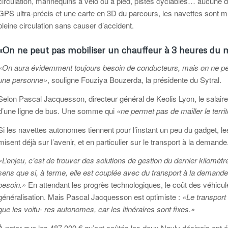
circulation, mannequins à vélo ou à pied, pistes cyclables… aucune d
GPS ultra-précis et une carte en 3D du parcours, les navettes sont mu
pleine circulation sans causer d’accident.
«On ne peut pas mobiliser un chauffeur à 3 heures du 
«On aura évidemment toujours besoin de conducteurs, mais on ne peu
une personne»
, souligne Fouziya Bouzerda, la présidente du Sytral.
Selon Pascal Jacquesson, directeur général de Keolis Lyon, le salair
d’une ligne de bus. Une somme qui
«ne permet pas de mailler le territ
Si les navettes autonomes tiennent pour l’instant un peu du gadget,
misent déjà sur l’avenir, et en particulier sur le transport à la demande
«L’enjeu, c’est de trouver des solutions de gestion du dernier kilomèt
sens que si, à terme, elle est couplée avec du transport à la demande
besoin.»
En attendant les progrès technologiques, le coût des véhicul
généralisation. Mais Pascal Jacquesson est optimiste :
«Le transpor
que les voitu- res autonomes, car les itinéraires sont fixes.»
À noter que les 487 000 € qu’ont coûtés les deux Navly décinois ont é