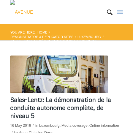
YOU ARE HERE:
HOME
/
DEMONSTRATOR & REPLICATOR SITES
/
LUXEMBOURG
/
SALES-LENTZ: LA DÉMONSTRATION DE LA CONDUITE
AUTONOME COMPLÈTE, DE NIVEAU 5...
Sales-Lentz: La démonstration de la
conduite autonome complète, de
niveau 5
/
16 May 2019
in
Luxembourg
,
Media coverage
,
Online information
/
by
Anne-Christine Duss