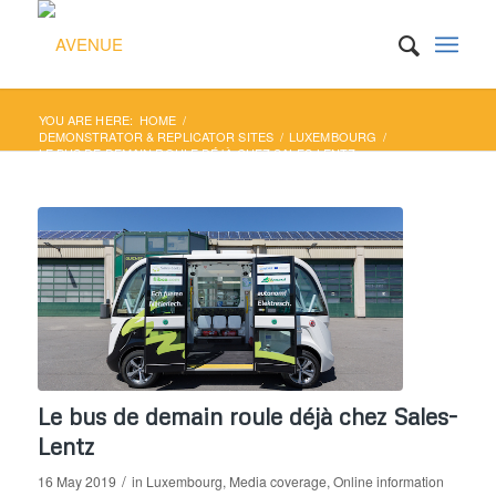
YOU ARE HERE:
HOME
/
DEMONSTRATOR & REPLICATOR SITES
/
LUXEMBOURG
/
LE BUS DE DEMAIN ROULE DÉJÀ CHEZ SALES-LENTZ
Le bus de demain roule déjà chez Sales-
Lentz
/
16 May 2019
in
Luxembourg
,
Media coverage
,
Online information