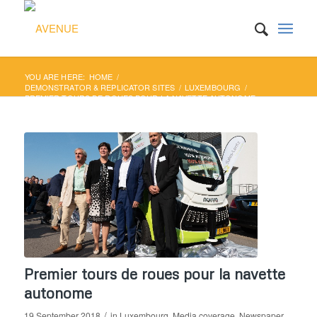
YOU ARE HERE:
HOME
/
DEMONSTRATOR & REPLICATOR SITES
/
LUXEMBOURG
/
PREMIER TOURS DE ROUES POUR LA NAVETTE AUTONOME
Premier tours de roues pour la navette
autonome
/
19 September 2018
in
Luxembourg
,
Media coverage
,
Newspaper