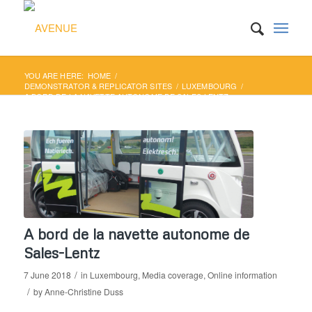
YOU ARE HERE:
HOME
/
DEMONSTRATOR & REPLICATOR SITES
/
LUXEMBOURG
/
A BORD DE LA NAVETTE AUTONOME DE SALES-LENTZ
A bord de la navette autonome de
Sales-Lentz
/
7 June 2018
in
Luxembourg
,
Media coverage
,
Online information
/
by
Anne-Christine Duss