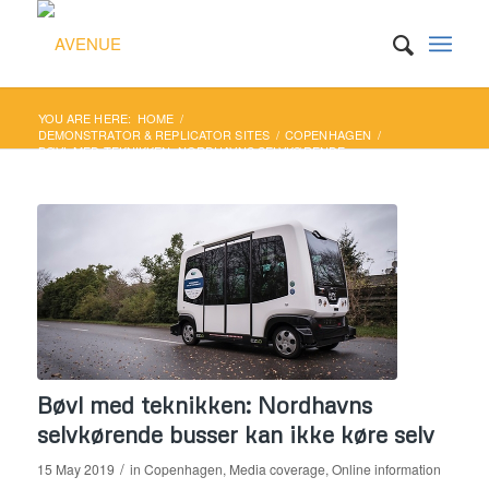
YOU ARE HERE:
HOME
/
DEMONSTRATOR & REPLICATOR SITES
/
COPENHAGEN
/
BØVL MED TEKNIKKEN: NORDHAVNS SELVKØRENDE
BUSSER KAN IKKE KØRE SELV
Bøvl med teknikken: Nordhavns
selvkørende busser kan ikke køre selv
/
15 May 2019
in
Copenhagen
,
Media coverage
,
Online information