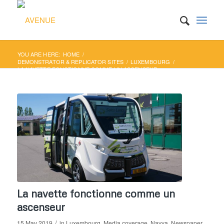
YOU ARE HERE:
HOME
/
DEMONSTRATOR & REPLICATOR SITES
/
LUXEMBOURG
/
LA NAVETTE FONCTIONNE COMME UN ASCENSEUR
La navette fonctionne comme un
ascenseur
/
15 May 2019
in
Luxembourg
,
Media coverage
,
Navya
,
Newspaper