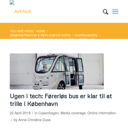
YOU ARE HERE:
HOME
/
DEMONSTRATOR & REPLICATOR SITES
/
COPENHAGEN
/
UGEN I TECH: FØRERLØS BUS ER KLAR TIL AT TRILLE I
KØBENHAVN
Ugen i tech: Førerløs bus er klar til at
trille i København
/
22 April 2019
in
Copenhagen
,
Media coverage
,
Online information
/
by
Anne-Christine Duss