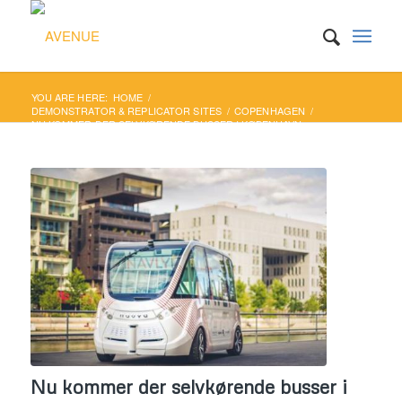
YOU ARE HERE:
HOME
/
DEMONSTRATOR & REPLICATOR SITES
/
COPENHAGEN
/
NU KOMMER DER SELVKØRENDE BUSSER I KØBENHAVN
Nu kommer der selvkørende busser i