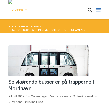
YOU ARE HERE:
HOME
/
DEMONSTRATOR & REPLICATOR SITES
/
COPENHAGEN
/
SELVKØRENDE BUSSER ER PÅ TRAPPERNE I NORDHAVN
Selvkørende busser er på trapperne i
Nordhavn
/
5 April 2019
in
Copenhagen
,
Media coverage
,
Online information
/
by
Anne-Christine Duss