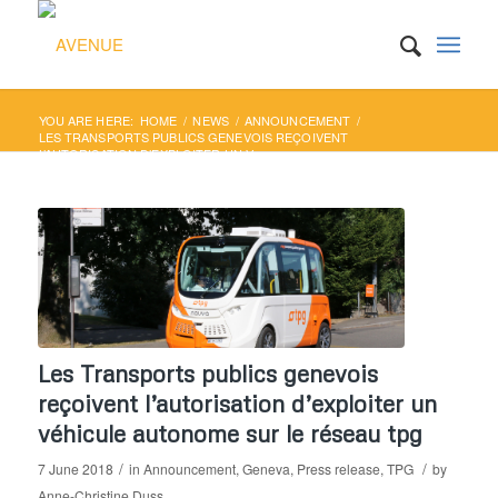
YOU ARE HERE:
HOME
/
NEWS
/
ANNOUNCEMENT
/
LES TRANSPORTS PUBLICS GENEVOIS REÇOIVENT
L’AUTORISATION D’EXPLOITER UN V...
Les Transports publics genevois
reçoivent l’autorisation d’exploiter un
véhicule autonome sur le réseau tpg
/
/
7 June 2018
in
Announcement
,
Geneva
,
Press release
,
TPG
by
Anne-Christine Duss