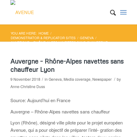
YOU ARE HERE:
HOME
/
DEMONSTRATOR & REPLICATOR SITES
/
GENEVA
/
AUVERGNE – RHÔNE-ALPES NAVETTES SANS CHAUFFEUR
LYON
Auvergne – Rhône-Alpes navettes sans
chauffeur Lyon
/
/
9 November 2018
in
Geneva
,
Media coverage
,
Newspaper
by
Anne-Christine Duss
Source: Aujourd’hui en France
Auvergne – Rhône-Alpes navettes sans chauffeur
Lyon (Rhône), désigné ville pilote pour le projet européen
Avenue, qui a pour objectif de préparer l’inté- gration des