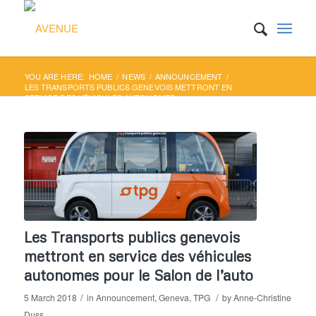
YOU ARE HERE:
HOME
/
NEWS
/
ANNOUNCEMENT
/
LES TRANSPORTS PUBLICS GENEVOIS METTRONT EN
SERVICE DES VÉHICULES AUTONOMES ...
Les Transports publics genevois
mettront en service des véhicules
autonomes pour le Salon de l’auto
/
/
5 March 2018
in
Announcement
,
Geneva
,
TPG
by
Anne-Christine
Duss