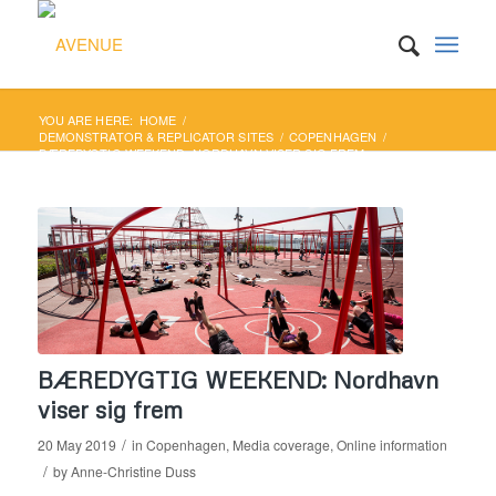
YOU ARE HERE:
HOME
/
DEMONSTRATOR & REPLICATOR SITES
/
COPENHAGEN
/
BÆREDYGTIG WEEKEND: NORDHAVN VISER SIG FREM
BÆREDYGTIG WEEKEND: Nordhavn
viser sig frem
/
20 May 2019
in
Copenhagen
,
Media coverage
,
Online information
/
by
Anne-Christine Duss