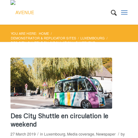
YOU ARE HERE:
HOME
/
DEMONSTRATOR & REPLICATOR SITES
/
LUXEMBOURG
/
DES CITY SHUTTLE EN CIRCULATION LE WEEKEND
Des City Shuttle en circulation le
weekend
/
/
27 March 2019
in
Luxembourg
,
Media coverage
,
Newspaper
by