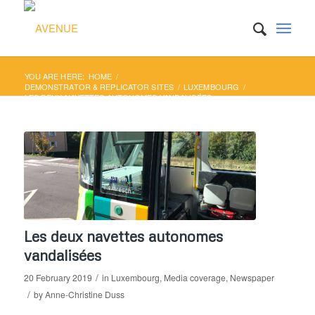
YOU ARE HERE:
HOME
/
DEMONSTRATOR & REPLICATOR SITES
/
LUXEMBOURG
/
LES DEUX NAVETTES AUTONOMES VANDALISÉES
Les deux navettes autonomes
vandalisées
/
20 February 2019
in
Luxembourg
,
Media coverage
,
Newspaper
/
by
Anne-Christine Duss