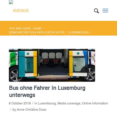
YOU ARE HERE:
HOME
/
DEMONSTRATOR & REPLICATOR SITES
/
LUXEMBOURG
/
BUS OHNE FAHRER IN LUXEMBURG UNTERWEGS
Bus ohne Fahrer in Luxemburg
unterwegs
/
8 October 2018
in
Luxembourg
,
Media coverage
,
Online information
/
by
Anne-Christine Duss