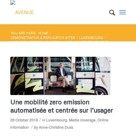
YOU ARE HERE:
HOME
/
DEMONSTRATOR & REPLICATOR SITES
/
LUXEMBOURG
/
UNE MOBILITÉ ZERO EMISSION AUTOMATISÉE ET CENTRÉE
SUR L’USAGER...
Une mobilité zero emission
automatisée et centrée sur l’usager
/
26 October 2018
in
Luxembourg
,
Media coverage
,
Online
/
information
by
Anne-Christine Duss