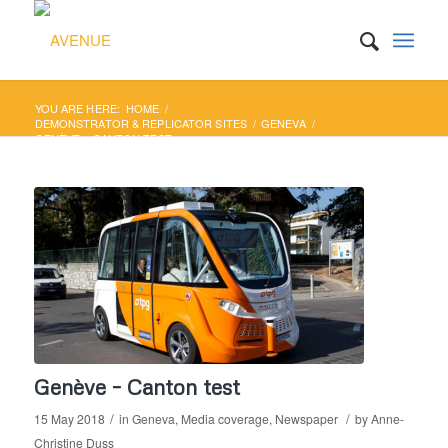
YOU ARE HERE:
HOME
/
DEMONSTRATOR & REPLICATOR SITES
/
GENEVA
/
GENÈVE – CANTON TEST
Genève – Canton test
/
/
15 May 2018
in
Geneva
,
Media coverage
,
Newspaper
by
Anne-
Christine Duss