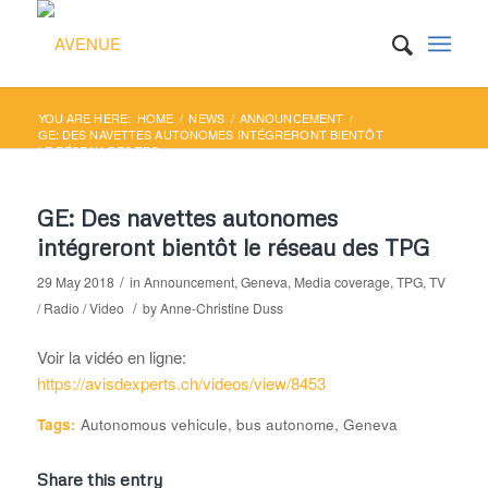
YOU ARE HERE:
HOME
/
NEWS
/
ANNOUNCEMENT
/
GE: DES NAVETTES AUTONOMES INTÉGRERONT BIENTÔT
LE RÉSEAU DES TPG
GE: Des navettes autonomes
intégreront bientôt le réseau des TPG
/
29 May 2018
in
Announcement
,
Geneva
,
Media coverage
,
TPG
,
TV
/
/ Radio / Video
by
Anne-Christine Duss
Voir la vidéo en ligne:
https://avisdexperts.ch/videos/view/8453
Tags:
Autonomous vehicule
,
bus autonome
,
Geneva
Share this entry