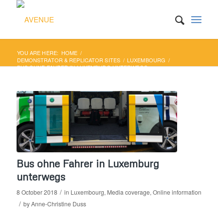
YOU ARE HERE:
HOME
/
DEMONSTRATOR & REPLICATOR SITES
/
LUXEMBOURG
/
BUS OHNE FAHRER IN LUXEMBURG UNTERWEGS
Bus ohne Fahrer in Luxemburg
unterwegs
/
8 October 2018
in
Luxembourg
,
Media coverage
,
Online information
/
by
Anne-Christine Duss