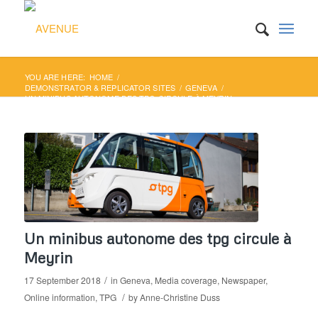
YOU ARE HERE:
HOME
/
DEMONSTRATOR & REPLICATOR SITES
/
GENEVA
/
UN MINIBUS AUTONOME DES TPG CIRCULE À MEYRIN
Un minibus autonome des tpg circule à
Meyrin
/
17 September 2018
in
Geneva
,
Media coverage
,
Newspaper
,
/
Online information
,
TPG
by
Anne-Christine Duss