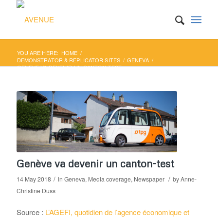
YOU ARE HERE:
HOME
/
DEMONSTRATOR & REPLICATOR SITES
/
GENEVA
/
GENÈVE VA DEVENIR UN CANTON-TEST
Genève va devenir un canton-test
/
/
14 May 2018
in
Geneva
,
Media coverage
,
Newspaper
by
Anne-
Christine Duss
Source :
L’AGEFI, quotidien de l’agence économique et